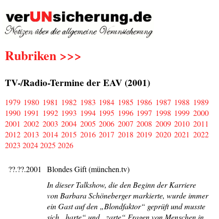
Rubriken >>>
TV-/Radio-Termine der EAV (2001)
1979
1980
1981
1982
1983
1984
1985
1986
1987
1988
1989
1990
1991
1992
1993
1994
1995
1996
1997
1998
1999
2000
2001
2002
2003
2004
2005
2006
2007
2008
2009
2010
2011
2012
2013
2014
2015
2016
2017
2018
2019
2020
2021
2022
2023
2024
2025
2026
??.??.2001
Blondes Gift (münchen.tv)
In dieser Talkshow, die den Beginn der Karriere
von Barbara Schöneberger markierte, wurde immer
ein Gast auf den „Blondfaktor“ geprüft und musste
sich „harte“ und „zarte“ Fragen von Menschen in