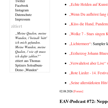
Twitter
„Echte Helden auf Kunst
Facebook
Instagram
„Wenn Du aufhörst fang 
Datenschutz
Impressum
„Küss die Hand, Pandem
zitiert
„Meine Qualen, meine
„Wolke 7 - Stars singen 
Wunden, / beinah' hätt'
ich mich gefunden.
„Lichtermeer“
: Sampler 
Meine Wunden, meine
Qualen, / wie oft muss
„Erzherzog Johann Blues
ich dafür zahlen?“
zitiert aus Thomas
„Verwahrlost aber Live“
Spitzers Soloalbum-
Demo „Wunden“
„Rote Lieder - 14. Festiv
„Seine allerstärksten Hits
02.08.2026
[Forum]
EAV-Podcast #72: Nep