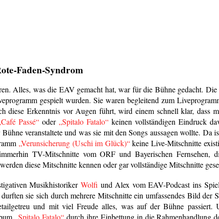
Rote-Faden-Syndrom
ren. Alles, was die EAV gemacht hat, war für die Bühne gedacht. Di
iveprogramm gespielt wurden. Sie waren begleitend zum Liveprogram
h diese Erkenntnis vor Augen führt, wird einem schnell klar, dass 
„Café Passé“
oder
„Spitalo Fatalo“
keinen vollständigen Eindruck dav
ühne veranstaltete und was sie mit den Songs aussagen wollte. Da is
ogramm
„Verunsicherung (Uschi im Glück)“
keine Live-Mitschnitte exist
 immerhin TV-Mitschnitte vom ORF und Bayerischen Fernsehen, di
 werden diese Mitschnitte kennen oder gar vollständige Mitschnitte ges
igativen Musikhistoriker
Wolfi
und Alex vom EAV-Podcast ins Spiel
ften sie sich durch mehrere Mitschnitte ein umfassendes Bild der Sp
ailgetreu und mit viel Freude alles, was auf der Bühne passiert. 
Album
„Spitalo Fatalo“
durch ihre Einbettung in die Rahmenhandlung d