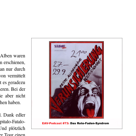
e Alben waren
m erschienen,
man nur durch
on vermittelt
t es geradezu
ieren. Bei der
e aber nicht
ehen haben.
. Dank edler
italo-Fatalo-
Und plötzlich
er Tour einen