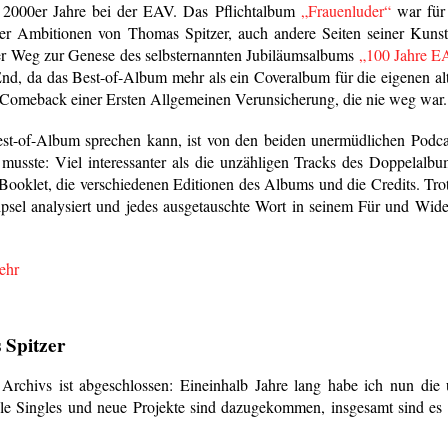
 2000er Jahre bei der EAV. Das Pflichtalbum
„Frauenluder“
war für 
 der Ambitionen von Thomas Spitzer, auch andere Seiten seiner Kun
Der Weg zur Genese des selbsternannten Jubiläumsalbums
„100 Jahre EAV
d, da das Best-of-Album mehr als ein Coveralbum für die eigenen alt
omeback einer Ersten Allgemeinen Verunsicherung, die nie weg war.
st-of-Album sprechen kann, ist von den beiden unermüdlichen Podc
sste: Viel interessanter als die unzähligen Tracks des Doppelalbu
 Booklet, die verschiedenen Editionen des Albums und die Credits. Tr
ipsel analysiert und jedes ausgetauschte Wort in seinem Für und Wid
ehr
Spitzer
Archivs ist abgeschlossen: Eineinhalb Jahre lang habe ich nun die
ele Singles und neue Projekte sind dazugekommen, insgesamt sind es 