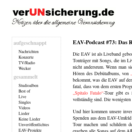
EAV-Podcast #73: Das 
aufgeschnappt
Nachrichten
Die EAV ist als Liveband gebo
Konzerte
Tonträger mit Songs, die im L
TV/Radio
nicht andersrum. Wenn man sic
Wecker
Hören des Debütalbums, von
gesammelt
bekommt, was die EAV auf der B
Studioalben
fatal, dass von dem ersten Pr
Best of
„Spitalo Fatalo“
-Tour gibt es
Live
vollständig sind. Die wenigsten
Singles
Videos
Und hier kommen unsere invest
Lieder
Spenden aus dem EAV-Umfeld dur
Keine Lieder
Tour machen und schildern det
Unveröffentlichtes
EAV-Projekte
ergeben alle Songs auf dem 