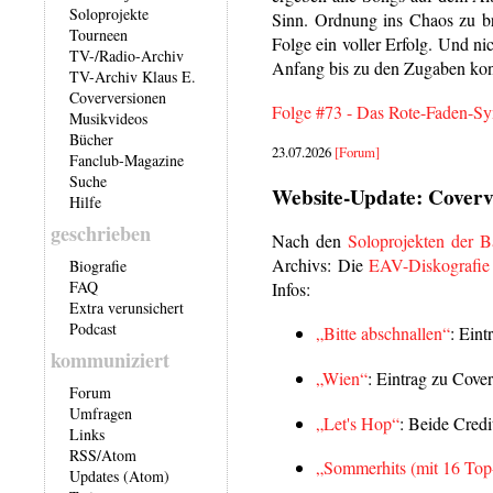
Soloprojekte
Sinn. Ordnung ins Chaos zu br
Tourneen
Folge ein voller Erfolg. Und n
TV-/Radio-Archiv
Anfang bis zu den Zugaben kon
TV-Archiv Klaus E.
Coverversionen
Folge #73 - Das Rote-Faden-S
Musikvideos
Bücher
23.07.2026
[Forum]
Fanclub-Magazine
Suche
Website-Update: Coverv
Hilfe
geschrieben
Nach den
Soloprojekten der B
Archivs: Die
EAV-Diskografie
Biografie
FAQ
Infos:
Extra verunsichert
Podcast
„Bitte abschnallen“
: Eint
kommuniziert
„Wien“
: Eintrag zu Cover
Forum
Umfragen
„Let's Hop“
: Beide Credi
Links
RSS
/
Atom
„Sommerhits (mit 16 Top-
Updates (Atom)