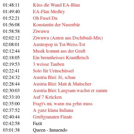
01:48:11
Küss die Wand EA-Blau
01:49:40
EA-Flau Medley
01:52:21
Oh Fusel Du
01:56:08
Konstantin der Nasenbär
01:58:58
Ziwuwu
02:02:12
Ziwuwu (Anton aus Dschibudi-Mix)
02:08:01
Austropop in Tot-Weiss-Tot
02:12:44
Musik kommt aus der Gruft
02:18:05
Ein brennheisses Krautfleisch
02:19:53
3 weisse Tauben
02:22:41
Solo für Urinschüssel
02:24:32
Austria Blei: Jö, schau
02:28:44
Austria Blei: Matt & Mattscher
02:30:03
Austria Blei: Langsam wachst er zamm
02:33:10
Auf 7 Krücken
02:35:00
Fragt's mi, wann ma gehn muss
02:37:52
A ganz klana Indiana
02:40:44
Gruftgranaten Finale
02:42:58
Fazit
03:01:38
Queen - Innuendo