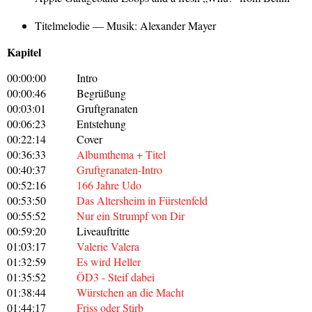
Titelmelodie — Musik: Alexander Mayer
Kapitel
00:00:00
Intro
00:00:46
Begrüßung
00:03:01
Gruftgranaten
00:06:23
Entstehung
00:22:14
Cover
00:36:33
Albumthema + Titel
00:40:37
Gruftgranaten-Intro
00:52:16
166 Jahre Udo
00:53:50
Das Altersheim in Fürstenfeld
00:55:52
Nur ein Strumpf von Dir
00:59:20
Liveauftritte
01:03:17
Valerie Valera
01:32:59
Es wird Heller
01:35:52
ÖD3 - Steif dabei
01:38:44
Würstchen an die Macht
01:44:17
Friss oder Stirb