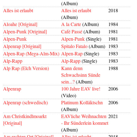
(Album)
Alles ist erlaubt
Alles ist erlaubt
2018
(Album)
Aloahe [Original]
A la Carte
(Album)
1984
Alpen-Punk [Original]
Café Passé
(Album)
1981
Alpen-Punk
Alpen-Punk
(Single)
1981
Alpenrap [Original]
Spitalo Fatalo
(Album)
1983
Alpen-Rap (Mega-Alm-Mix)
Alpen-Rap
(Single)
1983
Alp-Rapp
Alp-Rapp
(Single)
1983
Alp Rap (Elch Version)
Kann denn
1988
Schwachsinn Sünde
sein...?
(Album)
Alpenrap
100 Jahre EAV live!
2006
(Video)
Alpenrap (schwedisch)
Platinum Kolläktschn
2006
(Album)
Am Christkindlmoarkt
EAVliche Weihnachten
2021
[Original]
- Ihr Sünderlein kommet
(Album)
Am rechten Ort [Original]
Alles ist erlaubt
2018