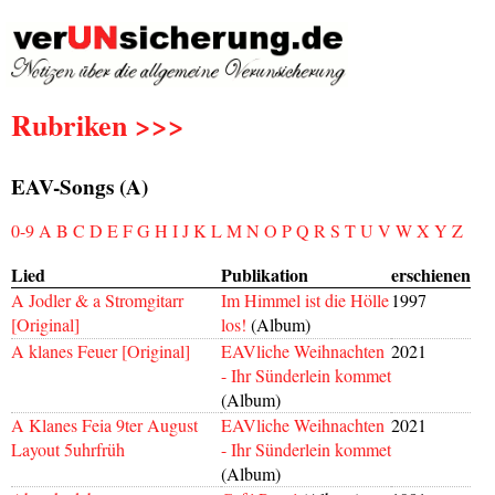
Rubriken >>>
EAV-Songs (A)
0-9
A
B
C
D
E
F
G
H
I
J
K
L
M
N
O
P
Q
R
S
T
U
V
W
X
Y
Z
Lied
Publikation
erschienen
A Jodler & a Stromgitarr
Im Himmel ist die Hölle
1997
[Original]
los!
(Album)
A klanes Feuer [Original]
EAVliche Weihnachten
2021
- Ihr Sünderlein kommet
(Album)
A Klanes Feia 9ter August
EAVliche Weihnachten
2021
Layout 5uhrfrüh
- Ihr Sünderlein kommet
(Album)