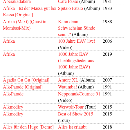
Aberakadabera
Café Passé
(Album)
1981
Afrika - Ist der Massa gut bei
Spitalo Fatalo
(Album)
1983
Kassa [Original]
Afrika (Maxi) (Quasi in
Kann denn
1988
Mombasi-Mix)
Schwachsinn Sünde
sein...?
(Album)
Afrika
100 Jahre EAV live!
2006
(Video)
Afrika
1000 Jahre EAV
2019
(Lieblingslieder aus
1000 Jahre EAV)
(Album)
Agadla Gu Gu [Original]
Amore XL
(Album)
2007
Alk-Parade [Original]
Watumba!
(Album)
1991
Alk-Parade
Neppomuk-Tournee 91
1991
(Video)
Alkmedley
Werwolf-Tour
(Tour)
2015
Alkmedley
Best of Show 2015
2015
(Tour)
Alles für den Hugo [Demo]
Alles ist erlaubt
2018