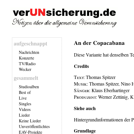
An der Copacabana
aufgeschnappt
Nachrichten
Diese Variante hat denselben T
Konzerte
TV/Radio
Credits
Wecker
gesammelt
Text:
Thomas Spitzer
Musik:
Thomas Spitzer, Nino H
Studioalben
Sänger:
Klaus Eberhartinger
Best of
Produzent:
Werner Zettinig, K
Live
Singles
Siehe auch
Videos
Lieder
Hintergrundinformationen der P
Keine Lieder
Unveröffentlichtes
Grundlage
EAV-Projekte