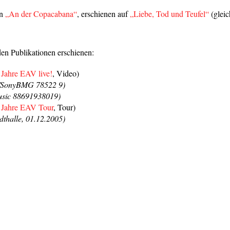
on
„An der Copacabana“
, erschienen auf
„Liebe, Tod und Teufel“
(gleic
den Publikationen erschienen:
 Jahre EAV live!
, Video)
/SonyBMG 78522 9)
sic 88691938019)
 Jahre EAV Tour
, Tour)
dthalle, 01.12.2005)