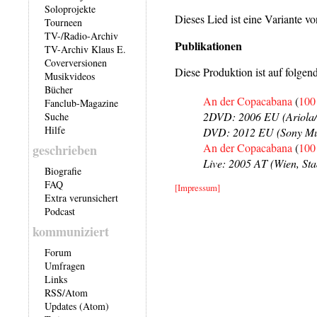
Soloprojekte
Dieses Lied ist eine Variante v
Tourneen
TV-/Radio-Archiv
Publikationen
TV-Archiv Klaus E.
Coverversionen
Diese Produktion ist auf folgen
Musikvideos
Bücher
An der Copacabana
(
100
Fanclub-Magazine
2DVD: 2006 EU (Ariola
Suche
Hilfe
DVD: 2012 EU (Sony Mu
An der Copacabana
(
100
geschrieben
Live: 2005 AT (Wien, Sta
Biografie
FAQ
[Impressum]
Extra verunsichert
Podcast
kommuniziert
Forum
Umfragen
Links
RSS
/
Atom
Updates (Atom)