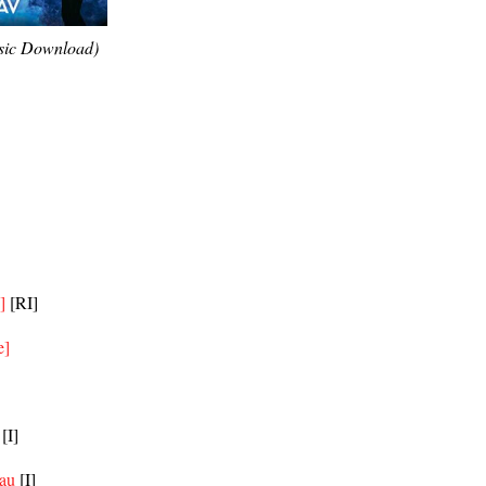
sic Download)
e]
[RI]
e]
[I]
au
[I]