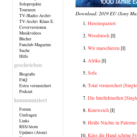
Soloprojekte
Tourneen
Download: 2019 EU (Sony Mu
TV-/Radio-Archiv
TV-Archiv Klaus E.
Hereinspaziert
Coverversionen
Musikvideos
Woodstock
[I]
Bücher
Fanclub-Magazine
Wir marschieren
[I]
Suche
Hilfe
Afrika
[I]
geschrieben
Sofa
Biografie
FAQ
Total verunsichert
[Singl
Extra verunsichert
Podcast
Die Intellektuellen
[Singl
kommuniziert
Forum
Knieweich
[I]
Umfragen
Links
Heiße Nächte in Palermo
RSS
/
Atom
Updates (Atom)
Küss die Hand schöne Fr