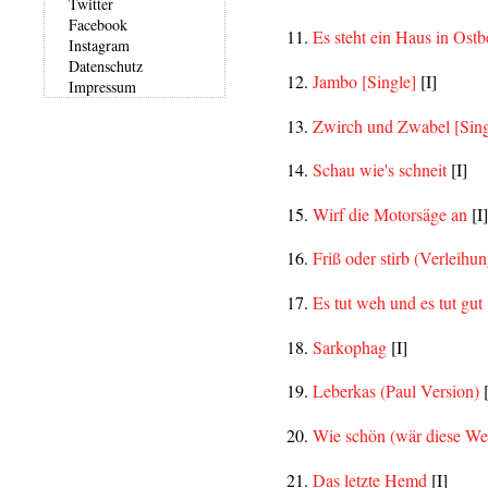
Twitter
Facebook
Es steht ein Haus in Ostb
Instagram
Datenschutz
Jambo
[Single]
[I]
Impressum
Zwirch und Zwabel
[Sin
Schau wie's schneit
[I]
Wirf die Motorsäge an
[I]
Friß oder stirb (Verleih
Es tut weh und es tut gut
Sarkophag
[I]
Leberkas (Paul Version)
[
Wie schön (wär diese Wel
Das letzte Hemd
[I]