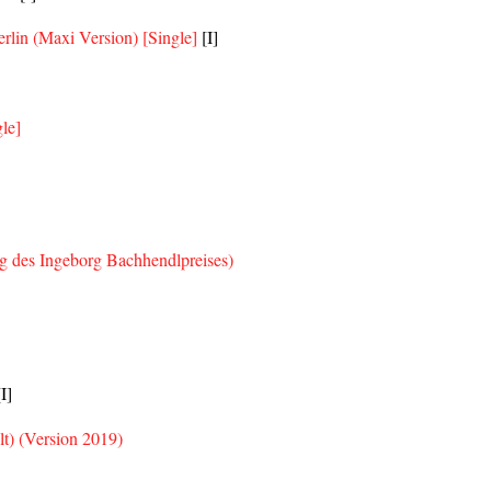
erlin (Maxi Version)
[Single]
[I]
gle]
ung des Ingeborg Bachhendlpreises)
I]
t) (Version 2019)