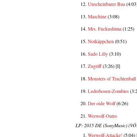
Unscheinbarer Bua
(4:03)
Maschine
(3:08)
Mrs. Fuckushima
(1:25)
Notkäppchen
(0:51)
Sado Lilly
(3:10)
Zugriff
(3:26) [I]
Monsters of Trachtenball
Lederhosen-Zombies
(3:2
Der oide Wolf
(6:26)
Werwolf-Outro
LP: 2015 DE (SonyMusic) (VÖ:
Werwolf-Attacke!
(5:04) 