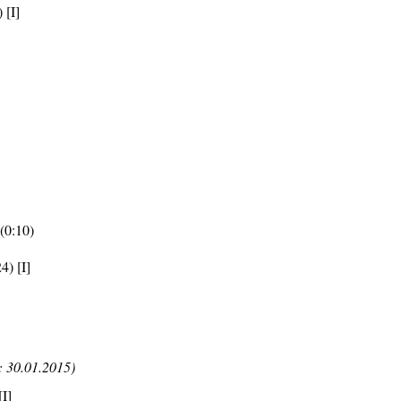
 [I]
(0:10)
4) [I]
 30.01.2015)
[I]