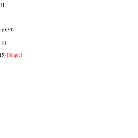
[I]
r
(0:50)
]
[I]
15)
[Single]
]