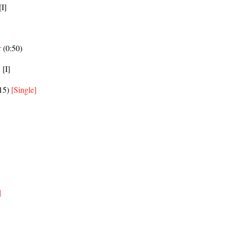
[I]
r
(0:50)
]
[I]
15)
[Single]
]