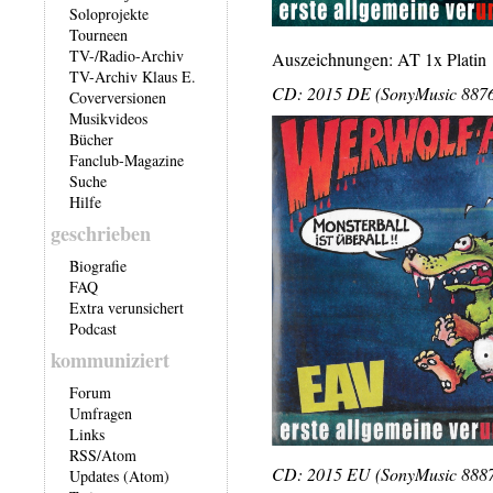
Soloprojekte
Tourneen
TV-/Radio-Archiv
Auszeichnungen: AT 1x Platin
TV-Archiv Klaus E.
CD: 2015 DE (SonyMusic 8876
Coverversionen
Musikvideos
Bücher
Fanclub-Magazine
Suche
Hilfe
geschrieben
Biografie
FAQ
Extra verunsichert
Podcast
kommuniziert
Forum
Umfragen
Links
RSS
/
Atom
CD: 2015 EU (SonyMusic 88875
Updates (Atom)