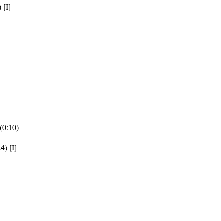
 [I]
(0:10)
4) [I]