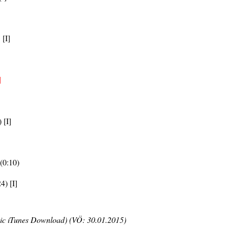
]
[I]
]
 [I]
(0:10)
4) [I]
c iTunes Download) (VÖ: 30.01.2015)