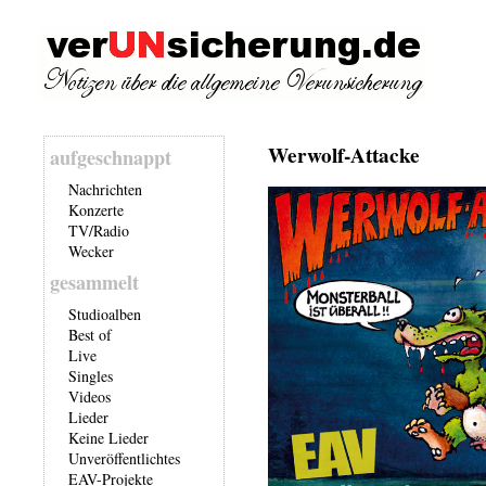
Werwolf-Attacke
aufgeschnappt
Nachrichten
Konzerte
TV/Radio
Wecker
gesammelt
Studioalben
Best of
Live
Singles
Videos
Lieder
Keine Lieder
Unveröffentlichtes
EAV-Projekte