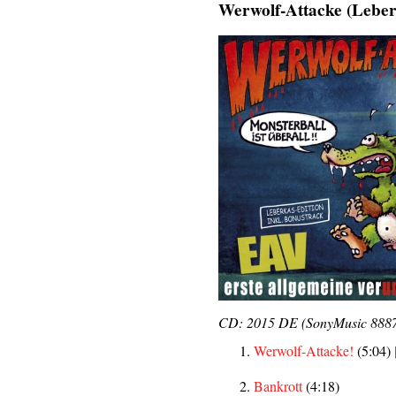
Werwolf-Attacke (Leber
CD: 2015 DE (SonyMusic 88875
Werwolf-Attacke!
(5:04) 
Bankrott
(4:18)