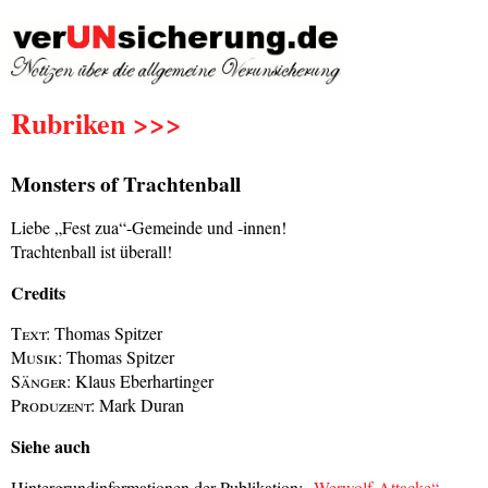
Rubriken >>>
Monsters of Trachtenball
Liebe „Fest zua“-Gemeinde und -innen!
Trachtenball ist überall!
Credits
Text:
Thomas Spitzer
Musik:
Thomas Spitzer
Sänger:
Klaus Eberhartinger
Produzent:
Mark Duran
Siehe auch
Hintergrundinformationen der Publikation:
„Werwolf-Attacke“