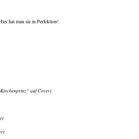
er hat man sie in Perfektion!
Märchenprinz“ auf Cover)
r)
er)