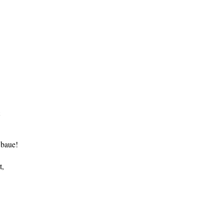
 baue!
t,