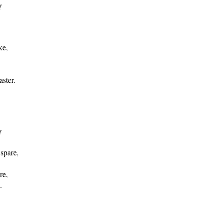
!
ke,
ster.
!
 spare,
re,
.