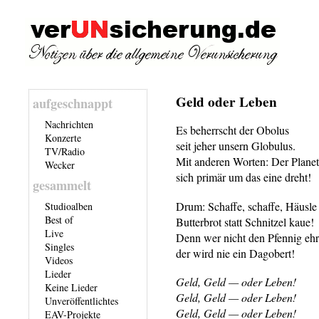
Geld oder Leben
aufgeschnappt
Nachrichten
Es beherrscht der Obolus
Konzerte
seit jeher unsern Globulus.
TV/Radio
Mit anderen Worten: Der Planet
Wecker
sich primär um das eine dreht!
gesammelt
Drum: Schaffe, schaffe, Häusle
Studioalben
Best of
Butterbrot statt Schnitzel kaue!
Live
Denn wer nicht den Pfennig ehr
Singles
der wird nie ein Dagobert!
Videos
Lieder
Geld, Geld — oder Leben!
Keine Lieder
Geld, Geld — oder Leben!
Unveröffentlichtes
Geld, Geld — oder Leben!
EAV-Projekte