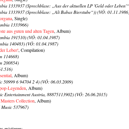
ia 1333937 (Sprechblase: „Aus der aktuellen LP 'Geld oder Leben'“
ia 1333937 (Sprechblase: „Ali Babas Bierstube“)) (VÖ: 01.11.1986
organa
, Single)
umbia 1333966)
ste aus guten und alten Tagen
, Album)
mbia 191510) (VÖ: 01.04.1987)
bia 140483) (VÖ: 01.04.1987)
der Leber!
, Compilation)
m 114668)
m 200854)
1.516)
sential
, Album)
 50999 6 94704 2 4) (VÖ: 06.03.2009)
pop-Legenden
, Album)
c Entertainment Austria, 88875113902) (VÖ: 26.06.2015)
 Masters Collection
, Album)
 Music 537967)
s existieren: