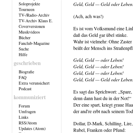
Soloprojekte
Geld, Geld — Geld oder Leben
Tourneen
TV-/Radio-Archiv
(Ach, ach was!)
TV-Archiv Klaus E.
Coverversionen
Es ist vom Volksmund eine Lin
Musikvideos
daß das Geld gar übel stinke.
Bücher
Wahr ist vielmehr: Ohne Zaster
Fanclub-Magazine
beißt der Mensch ins Straßenpfla
Suche
Hilfe
Geld, Geld — oder Leben!
geschrieben
Geld, Geld — oder Leben!
Biografie
Geld, Geld — oder Leben!
FAQ
Geld, Geld — Geld oder Leben
Extra verunsichert
Podcast
Es sagt das Sprichwort: „Spare,
kommuniziert
denn dann hast du in der Not!“
Der eine spart, kriegt graue Haa
Forum
der and're erbt nach seinem Tod
Umfragen
Links
RSS
/
Atom
Dollar, D-Mark, Schilling, Lire,
Updates (Atom)
Rubel, Franken oder Pfund: