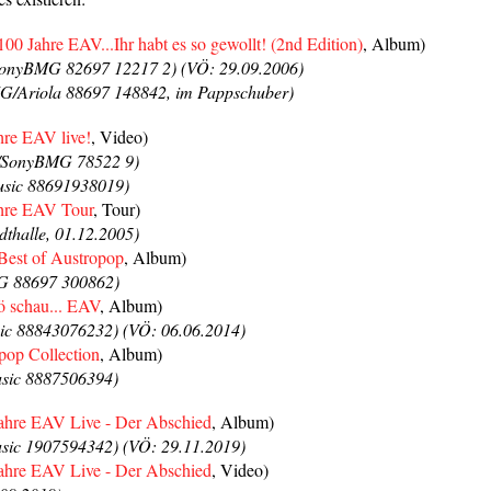
100 Jahre EAV...Ihr habt es so gewollt! (2nd Edition)
, Album)
onyBMG 82697 12217 2) (VÖ: 29.09.2006)
/Ariola 88697 148842, im Pappschuber)
hre EAV live!
, Video)
/SonyBMG 78522 9)
sic 88691938019)
hre EAV Tour
, Tour)
dthalle, 01.12.2005)
Best of Austropop
, Album)
G 88697 300862)
ö schau... EAV
, Album)
c 88843076232) (VÖ: 06.06.2014)
pop Collection
, Album)
sic 8887506394)
ahre EAV Live - Der Abschied
, Album)
ic 1907594342) (VÖ: 29.11.2019)
ahre EAV Live - Der Abschied
, Video)