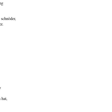
ng
 schnöder,
er.
!
hat,