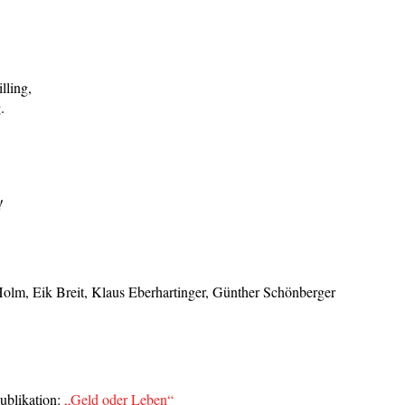
lling,
.
!
olm, Eik Breit, Klaus Eberhartinger, Günther Schönberger
ublikation:
„Geld oder Leben“