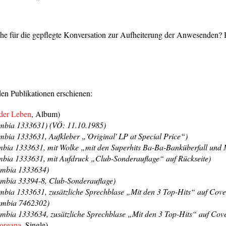
he für die gepflegte Konversation zur Aufheiterung der Anwesenden? Hi
den Publikationen erschienen:
der Leben
, Album)
bia 1333631) (VÖ: 11.10.1985)
ia 1333631, Aufkleber „'Original' LP at Special Price“)
ia 1333631, mit Wolke „mit den Superhits Ba-Ba-Banküberfall und 
ia 1333631, mit Aufdruck „Club-Sonderauflage“ auf Rückseite)
mbia 1333634)
bia 33394-8, Club-Sonderauflage)
ia 1333631, zusätzliche Sprechblase „Mit den 3 Top-Hits“ auf Cove
mbia 7462302)
ia 1333634, zusätzliche Sprechblase „Mit den 3 Top-Hits“ auf Cov
organa
, Single)