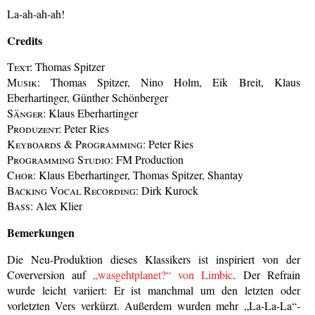
La-ah-ah-ah!
Credits
Text:
Thomas Spitzer
Musik:
Thomas Spitzer, Nino Holm, Eik Breit, Klaus
Eberhartinger, Günther Schönberger
Sänger:
Klaus Eberhartinger
Produzent:
Peter Ries
Keyboards & Programming:
Peter Ries
Programming Studio:
FM Production
Chor:
Klaus Eberhartinger, Thomas Spitzer, Shantay
Backing Vocal Recording:
Dirk Kurock
Bass:
Alex Klier
Bemerkungen
Die Neu-Produktion dieses Klassikers ist inspiriert von der
Coverversion auf
„wasgehtplanet?“ von Limbic
. Der Refrain
wurde leicht variiert: Er ist manchmal um den letzten oder
vorletzten Vers verkürzt. Außerdem wurden mehr „La-La-La“-