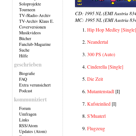
Soloprojekte
Tourneen
CD: 1995 NL (EMI Austria 834
TV-/Radio-Archiv
MC: 1995 NL (EMI Austria 83
TV-Archiv Klaus E.
Coverversionen
Hip Hop Medley
[Single
Musikvideos
Bücher
Neandertal
Fanclub-Magazine
Suche
300 PS (Auto)
Hilfe
geschrieben
Cinderella
[Single]
Biografie
Die Zeit
FAQ
Extra verunsichert
Podcast
Mutantenstadl
[I]
kommuniziert
Kufsteinlied
[I]
Forum
Umfragen
S'Muaterl
Links
RSS
/
Atom
Flugzeug
Updates (Atom)