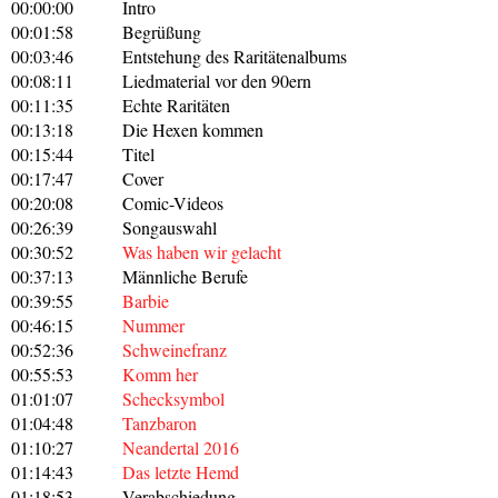
00:00:00
Intro
00:01:58
Begrüßung
00:03:46
Entstehung des Raritätenalbums
00:08:11
Liedmaterial vor den 90ern
00:11:35
Echte Raritäten
00:13:18
Die Hexen kommen
00:15:44
Titel
00:17:47
Cover
00:20:08
Comic-Videos
00:26:39
Songauswahl
00:30:52
Was haben wir gelacht
00:37:13
Männliche Berufe
00:39:55
Barbie
00:46:15
Nummer
00:52:36
Schweinefranz
00:55:53
Komm her
01:01:07
Schecksymbol
01:04:48
Tanzbaron
01:10:27
Neandertal 2016
01:14:43
Das letzte Hemd
01:18:53
Verabschiedung