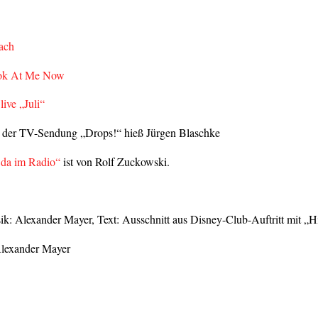
Dach
ook At Me Now
ive „Juli“
 der TV-Sendung „Drops!“ hieß Jürgen Blaschke
da im Radio“
ist von Rolf Zuckowski.
k: Alexander Mayer, Text: Ausschnitt aus Disney-Club-Auftritt mit „
Alexander Mayer