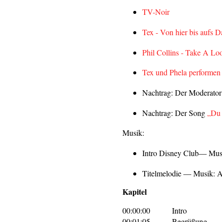
TV-Noir
Tex - Von hier bis aufs 
Phil Collins - Take A L
Tex und Phela performen l
Nachtrag: Der Moderator
Nachtrag: Der Song
„Du 
Musik:
Intro Disney Club— Musi
Titelmelodie — Musik: 
Kapitel
00:00:00
Intro
00:01:05
Begrüßung