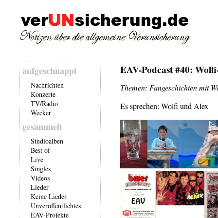
EAV-Podcast #40: Wolfi
aufgeschnappt
Nachrichten
Themen: Fangeschichten mit Wo
Konzerte
TV/Radio
Es sprechen: Wolfi und Alex
Wecker
gesammelt
Studioalben
Best of
Live
Singles
Videos
Lieder
Keine Lieder
Unveröffentlichtes
EAV-Projekte