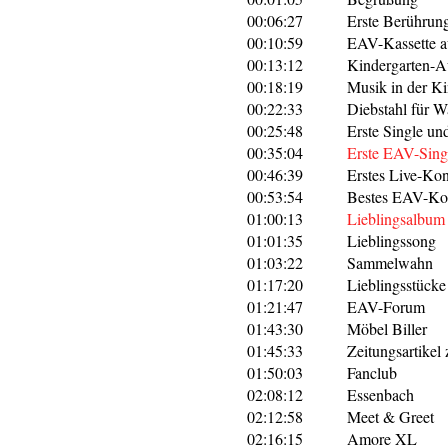
00:06:27
Erste Berührun
00:10:59
EAV-Kassette au
00:13:12
Kindergarten-Au
00:18:19
Musik in der Ki
00:22:33
Diebstahl für 
00:25:48
Erste Single un
00:35:04
Erste EAV-Sing
00:46:39
Erstes Live-Kon
00:53:54
Bestes EAV-Ko
01:00:13
Lieblingsalbum
01:01:35
Lieblingssong
01:03:22
Sammelwahn
01:17:20
Lieblingsstück
01:21:47
EAV-Forum
01:43:30
Möbel Biller
01:45:33
Zeitungsartikel
01:50:03
Fanclub
02:08:12
Essenbach
02:12:58
Meet & Greet
02:16:15
Amore XL