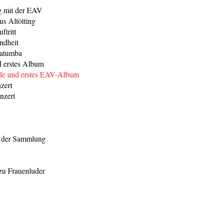
g mit der EAV
s Altötting
ftritt
ndheit
Watumba
d erstes Album
le und erstes EAV-Album
zert
nzert
e der Sammlung
 zu Frauenluder