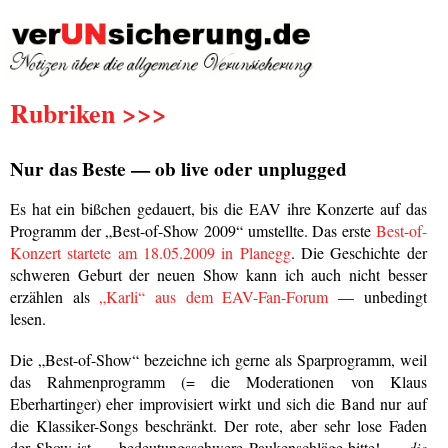
Rubriken >>>
Nur das Beste — ob live oder unplugged
Es hat ein bißchen gedauert, bis die EAV ihre Konzerte auf das
Programm der „Best-of-Show 2009“ umstellte. Das erste
Best-of-
Konzert startete am 18.05.2009 in Planegg
. Die Geschichte der
schweren Geburt der neuen Show kann ich auch nicht besser
erzählen als
„Karli“ aus dem EAV-Fan-Forum
— unbedingt
lesen.
Die „Best-of-Show“ bezeichne ich gerne als Sparprogramm, weil
das Rahmenprogramm (= die Moderationen von Klaus
Eberhartinger) eher improvisiert wirkt und sich die Band nur auf
die Klassiker-Songs beschränkt. Der rote, aber sehr lose Faden
der Show ist — bedeutungsschwere Paukenschläge bitte! —
die