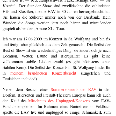
Krise
(TM)
. Der Star der Show sind zweifelsohne die zahlreichen
Hits und Klassiker, die die EAV in 30 Jahren hervorgebracht hat.
Sie hauen die Zuhörer immer noch von der Bierbank. Kein
Wunder, die Songs werden jetzt noch härter und mitreißender
gespielt als bei der „Amore XL“-Tour.
Ich war am 17.06.2009 im Konzert in St. Wolfgang und bin fix
und fertig, aber glücklich aus dem Zelt gerauscht. Die Setlist der
Best-of-Show ist ein wackelmütiges Ding, sie ändert sich je nach
Location, Wetter, Laune und Bierqualität. Es gibt keine
vollkommen stabile Liederauswahl (es gibt höchstens einen
stabilen Kern). Die Setlist des Konzerts in St. Wolfgang findet Ihr
in
meinem brandneuen Konzertbericht
(Engelchen und
Teufelchen included).
Neben dem Besuch eines
Sommerkonzerts der EAV
in den
Dörfern, Bierzelten und Freiluft-Theatern Europas kann ich auch
den Kauf des
Mitschnitts des Unplugged-Konzerts
vom EAV-
Fanclub empfehlen. Im Rahmen eines Fantreffens in Feldbach
spielte die EAV live und unplugged so einige Schmankerl, zum