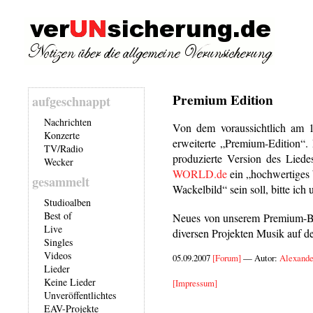
Premium Edition
aufgeschnappt
Nachrichten
Von dem voraussichtlich am 
Konzerte
erweiterte „Premium-Edition“
TV/Radio
produzierte Version des Liede
Wecker
WORLD.de
ein „hochwertiges 
gesammelt
Wackelbild“ sein soll, bitte i
Studioalben
Best of
Neues von unserem Premium-B
Live
diversen Projekten Musik auf d
Singles
Videos
05.09.2007
[Forum]
— Autor:
Alexande
Lieder
Keine Lieder
[Impressum]
Unveröffentlichtes
EAV-Projekte