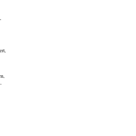
,
rt,
en,
,