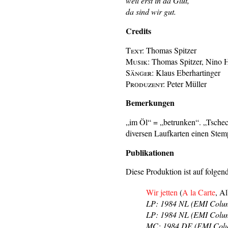
weil erst in da Glut,
da sind wir gut.
Credits
Text:
Thomas Spitzer
Musik:
Thomas Spitzer, Nino H
Sänger:
Klaus Eberhartinger
Produzent:
Peter Müller
Bemerkungen
„im Öl“ = „betrunken“. „Tschec
diversen Laufkarten einen Stem
Publikationen
Diese Produktion ist auf folgen
Wir jetten
(
A la Carte
, A
LP: 1984 NL (EMI Colum
LP: 1984 NL (EMI Columb
MC: 1984 DE (EMI Colu