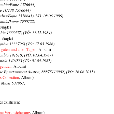
umbia/Fame 1576644)
e 1C238-1576644)
bia/Fame 1576641) (VÖ: 08.06.1986)
mbia/Fame 7900722)
 Single)
bia 1333457) (VÖ: ??.12.1984)
, Single)
mbia 1333796) (VÖ: 17.03.1986)
 guten und alten Tagen
, Album)
mbia 191510) (VÖ: 01.04.1987)
bia 140483) (VÖ: 01.04.1987)
genden
, Album)
c Entertainment Austria, 88875113902) (VÖ: 26.06.2015)
s Collection
, Album)
 Music 537967)
s existieren:
ine Verunsicherung
, Album)