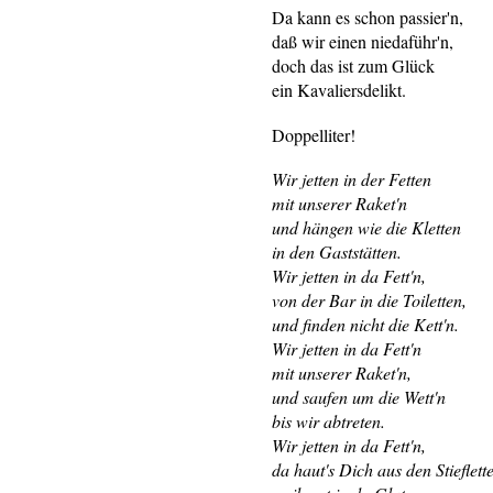
Da kann es schon passier'n,
daß wir einen niedaführ'n,
doch das ist zum Glück
ein Kavaliersdelikt.
Doppelliter!
Wir jetten in der Fetten
mit unserer Raket'n
und hängen wie die Kletten
in den Gaststätten.
Wir jetten in da Fett'n,
von der Bar in die Toiletten,
und finden nicht die Kett'n.
Wir jetten in da Fett'n
mit unserer Raket'n,
und saufen um die Wett'n
bis wir abtreten.
Wir jetten in da Fett'n,
da haut's Dich aus den Stieflett