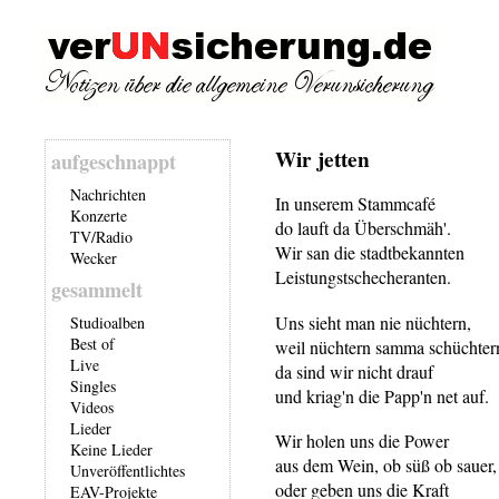
Wir jetten
aufgeschnappt
Nachrichten
In unserem Stammcafé
Konzerte
do lauft da Überschmäh'.
TV/Radio
Wir san die stadtbekannten
Wecker
Leistungstschecheranten.
gesammelt
Uns sieht man nie nüchtern,
Studioalben
Best of
weil nüchtern samma schüchter
Live
da sind wir nicht drauf
Singles
und kriag'n die Papp'n net auf.
Videos
Lieder
Wir holen uns die Power
Keine Lieder
aus dem Wein, ob süß ob sauer,
Unveröffentlichtes
oder geben uns die Kraft
EAV-Projekte