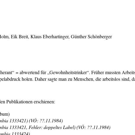
olm, Eik Breit, Klaus Eberhartinger, Günther Schönberger
herant“ = abwertend für „Gewohnheitstrinker“. Früher mussten Arbeits
pelabdruck holen. Daher sagte man zu Menschen, die arbeitslos sind, d
den Publikationen erschienen:
lbum)
bia 1333421) (VÖ: ??.11.1984)
ia 1333421, Fehler: doppeltes Label) (VÖ: ??.11.1984)
mbia 1333424)