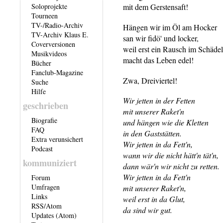
Soloprojekte
mit dem Gerstensaft!
Tourneen
TV-/Radio-Archiv
Hängen wir im Öl am Hocker
TV-Archiv Klaus E.
san wir fidö' und locker,
Coverversionen
weil erst ein Rausch im Schädel
Musikvideos
macht das Leben edel!
Bücher
Fanclub-Magazine
Zwa, Dreiviertel!
Suche
Hilfe
Wir jetten in der Fetten
geschrieben
mit unserer Raket'n
Biografie
und hängen wie die Kletten
FAQ
in den Gaststätten.
Extra verunsichert
Wir jetten in da Fett'n,
Podcast
wann wir die nicht hätt'n tät'n,
kommuniziert
dann wär'n wir nicht zu retten.
Wir jetten in da Fett'n
Forum
Umfragen
mit unserer Raket'n,
Links
weil erst in da Glut,
RSS
/
Atom
da sind wir gut.
Updates (Atom)