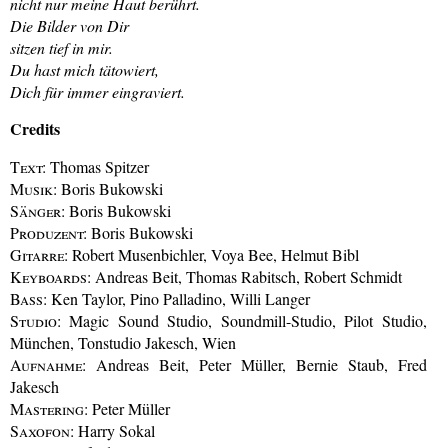
nicht nur meine Haut berührt.
Die Bilder von Dir
sitzen tief in mir.
Du hast mich tätowiert,
Dich für immer eingraviert.
Credits
Text:
Thomas Spitzer
Musik:
Boris Bukowski
Sänger:
Boris Bukowski
Produzent:
Boris Bukowski
Gitarre:
Robert Musenbichler, Voya Bee, Helmut Bibl
Keyboards:
Andreas Beit, Thomas Rabitsch, Robert Schmidt
Bass:
Ken Taylor, Pino Palladino, Willi Langer
Studio:
Magic Sound Studio, Soundmill-Studio, Pilot Studio,
München, Tonstudio Jakesch, Wien
Aufnahme:
Andreas Beit, Peter Müller, Bernie Staub, Fred
Jakesch
Mastering:
Peter Müller
Saxofon:
Harry Sokal