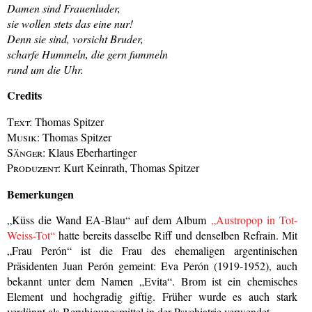
Damen sind Frauenluder,
sie wollen stets das eine nur!
Denn sie sind, vorsicht Bruder,
scharfe Hummeln, die gern fummeln
rund um die Uhr.
Credits
Text:
Thomas Spitzer
Musik:
Thomas Spitzer
Sänger:
Klaus Eberhartinger
Produzent:
Kurt Keinrath, Thomas Spitzer
Bemerkungen
„Küss die Wand EA-Blau“ auf dem Album
„Austropop in Tot-
Weiss-Tot“
hatte bereits dasselbe Riff und denselben Refrain. Mit
„Frau Perón“ ist die Frau des ehemaligen argentinischen
Präsidenten Juan Perón gemeint: Eva Perón (1919-1952), auch
bekannt unter dem Namen „Evita“. Brom ist ein chemisches
Element und hochgradig giftig. Früher wurde es auch stark
verdünnt als Beruhigungsmittel in der Psychiatrie verwendet.