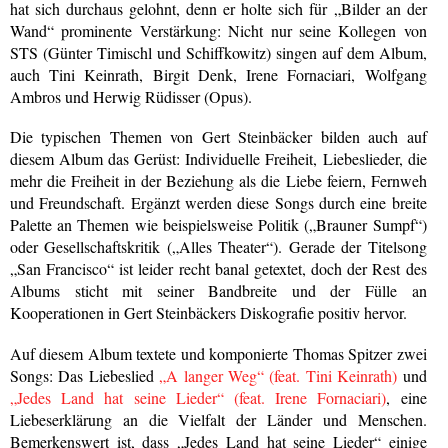
hat sich durchaus gelohnt, denn er holte sich für „Bilder an der
Wand“ prominente Verstärkung: Nicht nur seine Kollegen von
STS (Günter Timischl und Schiffkowitz) singen auf dem Album,
auch Tini Keinrath, Birgit Denk, Irene Fornaciari, Wolfgang
Ambros und Herwig Rüdisser (Opus).
Die typischen Themen von Gert Steinbäcker bilden auch auf
diesem Album das Gerüst: Individuelle Freiheit, Liebeslieder, die
mehr die Freiheit in der Beziehung als die Liebe feiern, Fernweh
und Freundschaft. Ergänzt werden diese Songs durch eine breite
Palette an Themen wie beispielsweise Politik („Brauner Sumpf“)
oder Gesellschaftskritik („Alles Theater“). Gerade der Titelsong
„San Francisco“ ist leider recht banal getextet, doch der Rest des
Albums sticht mit seiner Bandbreite und der Fülle an
Kooperationen in Gert Steinbäckers Diskografie positiv hervor.
Auf diesem Album textete und komponierte Thomas Spitzer zwei
Songs: Das Liebeslied
„A langer Weg“ (feat. Tini Keinrath)
und
„Jedes Land hat seine Lieder“ (feat. Irene Fornaciari)
, eine
Liebeserklärung an die Vielfalt der Länder und Menschen.
Bemerkenswert ist, dass „Jedes Land hat seine Lieder“ einige