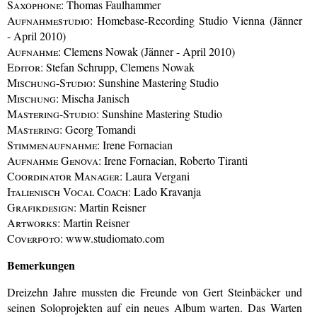
Saxophone:
Thomas Faulhammer
Aufnahmestudio:
Homebase-Recording Studio Vienna (Jänner
- April 2010)
Aufnahme:
Clemens Nowak (Jänner - April 2010)
Editor:
Stefan Schrupp, Clemens Nowak
Mischung-Studio:
Sunshine Mastering Studio
Mischung:
Mischa Janisch
Mastering-Studio:
Sunshine Mastering Studio
Mastering:
Georg Tomandi
Stimmenaufnahme:
Irene Fornacian
Aufnahme Genova:
Irene Fornacian, Roberto Tiranti
Coordinator Manager:
Laura Vergani
Italienisch Vocal Coach:
Lado Kravanja
Grafikdesign:
Martin Reisner
Artworks:
Martin Reisner
Coverfoto:
www.studiomato.com
Bemerkungen
Dreizehn Jahre mussten die Freunde von Gert Steinbäcker und
seinen Soloprojekten auf ein neues Album warten. Das Warten