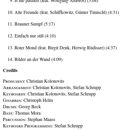
Is nie passiert (feat. Wolfgang Ambros) (5:04)
Alte Freunde (feat. Schiffkowitz, Günter Timischl) (4:31)
Brauner Sumpf (5:17)
Einfach nur still (4:10)
Roter Mond (feat. Birgit Denk, Herwig Rüdisser) (4:37)
Bilder an der Wand (4:09)
Credits
Produzent:
Christian Kolonovits
Arrangement:
Christian Kolonovits, Stefan Schrupp
Keyboards:
Christian Kolonovits, Stefan Schrupp
Gitarren:
Christoph Helm
Drums:
Georg Beck
Bass:
Thomas Mora
Percussion:
Stephan Maass
Keyboard Programming:
Stefan Schrupp