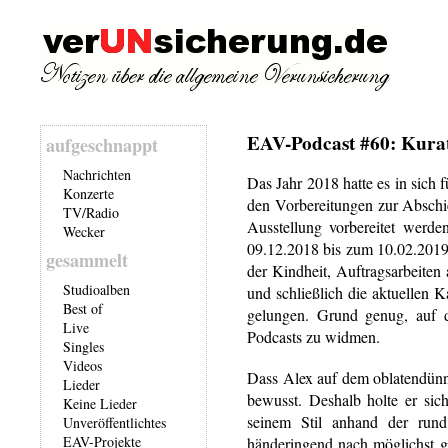
EAV-Podcast #60: Kura
aufgeschnappt
Nachrichten
Das Jahr 2018 hatte es in sich
Konzerte
den Vorbereitungen zur Abschi
TV/Radio
Ausstellung vorbereitet werd
Wecker
09.12.2018 bis zum 10.02.2019 
gesammelt
der Kindheit, Auftragsarbeiten 
Studioalben
und schließlich die aktuellen Ka
Best of
gelungen. Grund genug, auf d
Live
Podcasts zu widmen.
Singles
Videos
Dass Alex auf dem oblatendünne
Lieder
bewusst. Deshalb holte er si
Keine Lieder
seinem Stil anhand der run
Unveröffentlichtes
EAV-Projekte
händeringend nach möglichst g