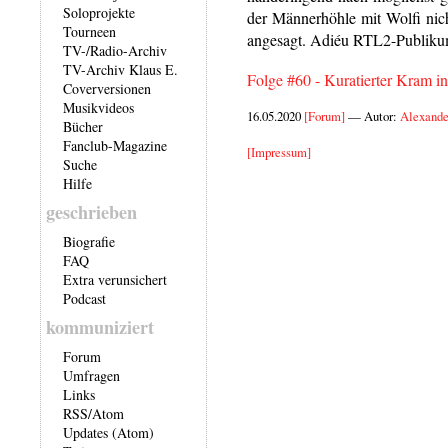
Soloprojekte
der Männerhöhle mit Wolfi nich
Tourneen
angesagt. Adiéu RTL2-Publikum
TV-/Radio-Archiv
TV-Archiv Klaus E.
Folge #60 - Kuratierter Kram i
Coverversionen
Musikvideos
16.05.2020
[Forum]
— Autor:
Alexande
Bücher
Fanclub-Magazine
[Impressum]
Suche
Hilfe
geschrieben
Biografie
FAQ
Extra verunsichert
Podcast
kommuniziert
Forum
Umfragen
Links
RSS
/
Atom
Updates (Atom)