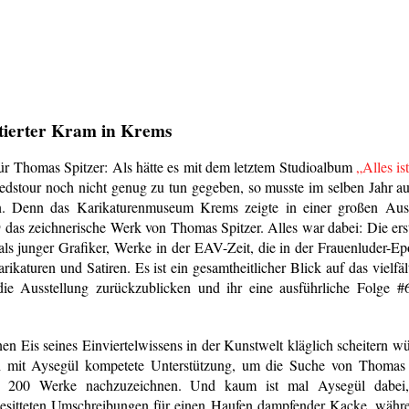
tierter Kram in Krems
 für Thomas Spitzer: Als hätte es mit dem letztem Studioalbum
„Alles is
edstour noch nicht genug zu tun gegeben, so musste im selben Jahr a
en. Denn das Karikaturenmuseum Krems zeigte in einer großen Aus
das zeichnerische Werk von Thomas Spitzer. Alles war dabei: Die erst
als junger Grafiker, Werke in der EAV-Zeit, die in der Frauenluder-Epo
rikaturen und Satiren. Es ist ein gesamtheitlicher Blick auf das vielfä
ie Ausstellung zurückzublicken und ihr eine ausführliche Folge 
n Eis seines Einviertelwissens in der Kunstwelt kläglich scheitern w
ch mit Aysegül kompetete Unterstützung, um die Suche von Thomas 
d 200 Werke nachzuzeichnen. Und kaum ist mal Aysegül dabei,
esitteten Umschreibungen für einen Haufen dampfender Kacke, währe