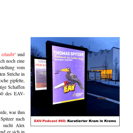
t erlaubt“
und
uch noch eine
stellung vom
en Striche in
che gipfelte,
ltige Schaffen
#60 des EAV-
ürde, war ihm
Spitzer nach
 sucht Alex
nd er sich in