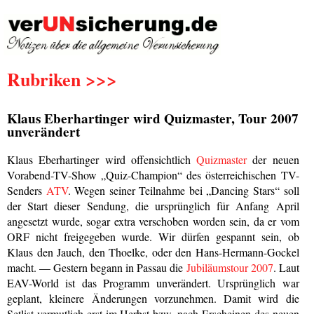
Rubriken >>>
Klaus Eberhartinger wird Quizmaster, Tour 2007
unverändert
Klaus Eberhartinger wird offensichtlich
Quizmaster
der neuen
Vorabend-TV-Show „Quiz-Champion“ des österreichischen TV-
Senders
ATV
. Wegen seiner Teilnahme bei „Dancing Stars“ soll
der Start dieser Sendung, die ursprünglich für Anfang April
angesetzt wurde, sogar extra verschoben worden sein, da er vom
ORF nicht freigegeben wurde. Wir dürfen gespannt sein, ob
Klaus den Jauch, den Thoelke, oder den Hans-Hermann-Gockel
macht. — Gestern begann in Passau die
Jubiläumstour 2007
. Laut
EAV-World ist das Programm unverändert. Ursprünglich war
geplant, kleinere Änderungen vorzunehmen. Damit wird die
Setlist vermutlich erst im Herbst bzw. nach Erscheinen des neuen