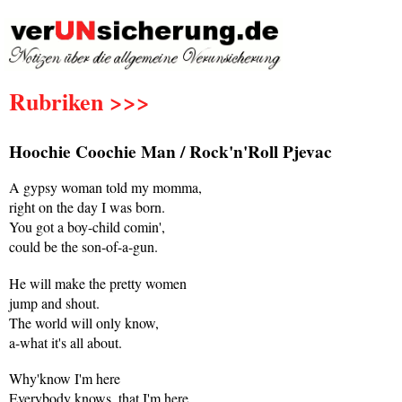
Rubriken >>>
Hoochie Coochie Man / Rock'n'Roll Pjevac
A gypsy woman told my momma,
right on the day I was born.
You got a boy-child comin',
could be the son-of-a-gun.
He will make the pretty women
jump and shout.
The world will only know,
a-what it's all about.
Why'know I'm here
Everybody knows, that I'm here.