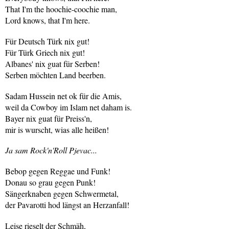
That I'm the hoochie-coochie man,
Lord knows, that I'm here.
Für Deutsch Türk nix gut!
Für Türk Griech nix gut!
Albanes' nix guat für Serben!
Serben möchten Land beerben.
Sadam Hussein net ok für die Amis,
weil da Cowboy im Islam net daham is.
Bayer nix guat für Preiss'n,
mir is wurscht, wias alle heißen!
Ja sam Rock'n'Roll Pjevac...
Bebop gegen Reggae und Funk!
Donau so grau gegen Punk!
Sängerknaben gegen Schwermetal,
der Pavarotti hod längst an Herzanfall!
Leise rieselt der Schmäh,