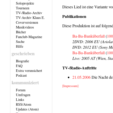
Soloprojekte
Dieses Lied ist eine Variante v
Tourneen
TV-/Radio-Archiv
Publikationen
TV-Archiv Klaus E.
Coverversionen
Diese Produktion ist auf folgen
Musikvideos
Bücher
Ba-Ba-Banküberfall
(
100
Fanclub-Magazine
2DVD: 2006 EU (Ariola
Suche
Hilfe
DVD: 2012 EU (Sony Mu
Ba-Ba-Banküberfall
(
100
geschrieben
Live: 2005 AT (Wien, Sta
Biografie
FAQ
TV-/Radio-Auftritte
Extra verunsichert
Podcast
21.05.2006
Die Nacht de
kommuniziert
[Impressum]
Forum
Umfragen
Links
RSS
/
Atom
Updates (Atom)