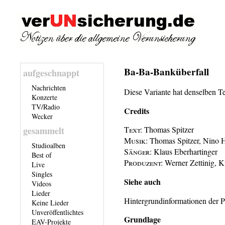
Ba-Ba-Banküberfall
aufgeschnappt
Nachrichten
Diese Variante hat denselben T
Konzerte
TV/Radio
Credits
Wecker
gesammelt
Text:
Thomas Spitzer
Musik:
Thomas Spitzer, Nino H
Studioalben
Sänger:
Klaus Eberhartinger
Best of
Produzent:
Werner Zettinig, K
Live
Singles
Siehe auch
Videos
Lieder
Hintergrundinformationen der P
Keine Lieder
Unveröffentlichtes
Grundlage
EAV-Projekte