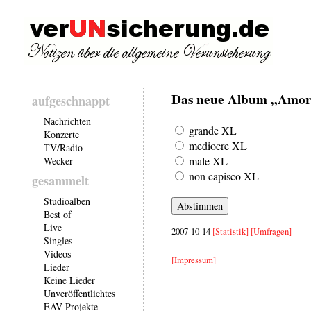
Das neue Album „Amore 
aufgeschnappt
Nachrichten
grande XL
Konzerte
mediocre XL
TV/Radio
male XL
Wecker
non capisco XL
gesammelt
Studioalben
Best of
Live
2007-10-14
[Statistik]
[Umfragen]
Singles
Videos
[Impressum]
Lieder
Keine Lieder
Unveröffentlichtes
EAV-Projekte