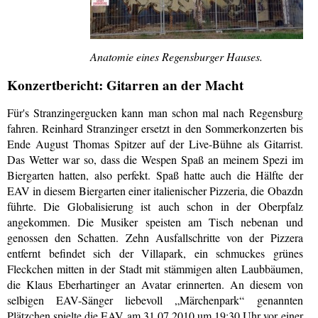
Anatomie eines Regensburger Hauses.
Konzertbericht: Gitarren an der Macht
Für's Stranzingergucken kann man schon mal nach Regensburg
fahren. Reinhard Stranzinger ersetzt in den Sommerkonzerten bis
Ende August Thomas Spitzer auf der Live-Bühne als Gitarrist.
Das Wetter war so, dass die Wespen Spaß an meinem Spezi im
Biergarten hatten, also perfekt. Spaß hatte auch die Hälfte der
EAV in diesem Biergarten einer italienischer Pizzeria, die Obazdn
führte. Die Globalisierung ist auch schon in der Oberpfalz
angekommen. Die Musiker speisten am Tisch nebenan und
genossen den Schatten. Zehn Ausfallschritte von der Pizzera
entfernt befindet sich der Villapark, ein schmuckes grünes
Fleckchen mitten in der Stadt mit stämmigen alten Laubbäumen,
die Klaus Eberhartinger an Avatar erinnerten. An diesem von
selbigen EAV-Sänger liebevoll „Märchenpark“ genannten
Plätzchen spielte die EAV am 31.07.2010 um 19:30 Uhr vor einer