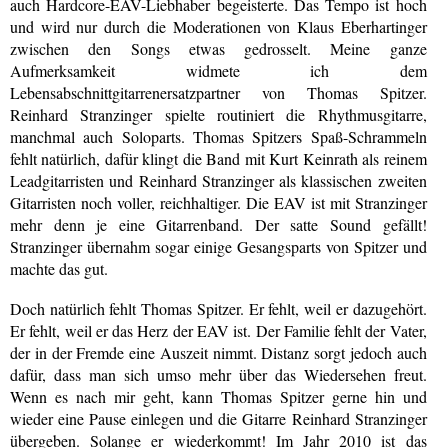
auch Hardcore-EAV-Liebhaber begeisterte. Das Tempo ist hoch
und wird nur durch die Moderationen von Klaus Eberhartinger
zwischen den Songs etwas gedrosselt. Meine ganze
Aufmerksamkeit widmete ich dem
Lebensabschnittgitarrenersatzpartner von Thomas Spitzer.
Reinhard Stranzinger spielte routiniert die Rhythmusgitarre,
manchmal auch Soloparts. Thomas Spitzers Spaß-Schrammeln
fehlt natürlich, dafür klingt die Band mit Kurt Keinrath als reinem
Leadgitarristen und Reinhard Stranzinger als klassischen zweiten
Gitarristen noch voller, reichhaltiger. Die EAV ist mit Stranzinger
mehr denn je eine Gitarrenband. Der satte Sound gefällt!
Stranzinger übernahm sogar einige Gesangsparts von Spitzer und
machte das gut.
Doch natürlich fehlt Thomas Spitzer. Er fehlt, weil er dazugehört.
Er fehlt, weil er das Herz der EAV ist. Der Familie fehlt der Vater,
der in der Fremde eine Auszeit nimmt. Distanz sorgt jedoch auch
dafür, dass man sich umso mehr über das Wiedersehen freut.
Wenn es nach mir geht, kann Thomas Spitzer gerne hin und
wieder eine Pause einlegen und die Gitarre Reinhard Stranzinger
übergeben. Solange er wiederkommt! Im Jahr 2010 ist das