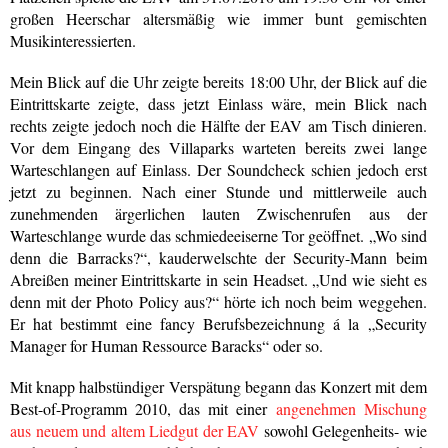
großen Heerschar altersmäßig wie immer bunt gemischten
Musikinteressierten.
Mein Blick auf die Uhr zeigte bereits 18:00 Uhr, der Blick auf die
Eintrittskarte zeigte, dass jetzt Einlass wäre, mein Blick nach
rechts zeigte jedoch noch die Hälfte der EAV am Tisch dinieren.
Vor dem Eingang des Villaparks warteten bereits zwei lange
Warteschlangen auf Einlass. Der Soundcheck schien jedoch erst
jetzt zu beginnen. Nach einer Stunde und mittlerweile auch
zunehmenden ärgerlichen lauten Zwischenrufen aus der
Warteschlange wurde das schmiedeeiserne Tor geöffnet. „Wo sind
denn die Barracks?“, kauderwelschte der Security-Mann beim
Abreißen meiner Eintrittskarte in sein Headset. „Und wie sieht es
denn mit der Photo Policy aus?“ hörte ich noch beim weggehen.
Er hat bestimmt eine fancy Berufsbezeichnung á la „Security
Manager for Human Ressource Baracks“ oder so.
Mit knapp halbstündiger Verspätung begann das Konzert mit dem
Best-of-Programm 2010, das mit einer
angenehmen Mischung
aus neuem und altem Liedgut der EAV
sowohl Gelegenheits- wie