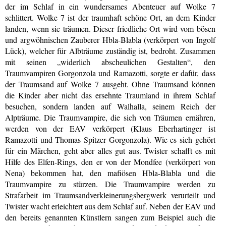
der im Schlaf in ein wundersames Abenteuer auf Wolke 7
schlittert. Wolke 7 ist der traumhaft schöne Ort, an dem Kinder
landen, wenn sie träumen. Dieser friedliche Ort wird vom bösen
und argwöhnischen Zauberer Hbla-Blabla (verkörpert von Ingolf
Lück), welcher für Albträume zuständig ist, bedroht. Zusammen
mit seinen „widerlich abscheulichen Gestalten“, den
Traumvampiren Gorgonzola und Ramazotti, sorgte er dafür, dass
der Traumsand auf Wolke 7 ausgeht. Ohne Traumsand können
die Kinder aber nicht das ersehnte Traumland in ihrem Schlaf
besuchen, sondern landen auf Walhalla, seinem Reich der
Alpträume. Die Traumvampire, die sich von Träumen ernähren,
werden von der EAV verkörpert (Klaus Eberhartinger ist
Ramazotti und Thomas Spitzer Gorgonzola). Wie es sich gehört
für ein Märchen, geht aber alles gut aus. Twister schafft es mit
Hilfe des Elfen-Rings, den er von der Mondfee (verkörpert von
Nena) bekommen hat, den mafiösen Hbla-Blabla und die
Traumvampire zu stürzen. Die Traumvampire werden zu
Strafarbeit im Traumsandverkleinerungsbergwerk verurteilt und
Twister wacht erleichtert aus dem Schlaf auf. Neben der EAV und
den bereits genannten Künstlern sangen zum Beispiel auch die