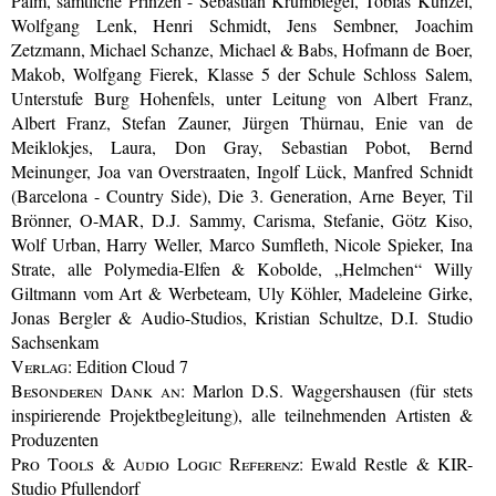
Palm, sämtliche Prinzen - Sebastian Krumbiegel, Tobias Künzel,
Wolfgang Lenk, Henri Schmidt, Jens Sembner, Joachim
Zetzmann, Michael Schanze, Michael & Babs, Hofmann de Boer,
Makob, Wolfgang Fierek, Klasse 5 der Schule Schloss Salem,
Unterstufe Burg Hohenfels, unter Leitung von Albert Franz,
Albert Franz, Stefan Zauner, Jürgen Thürnau, Enie van de
Meiklokjes, Laura, Don Gray, Sebastian Pobot, Bernd
Meinunger, Joa van Overstraaten, Ingolf Lück, Manfred Schnidt
(Barcelona - Country Side), Die 3. Generation, Arne Beyer, Til
Brönner, O-MAR, D.J. Sammy, Carisma, Stefanie, Götz Kiso,
Wolf Urban, Harry Weller, Marco Sumfleth, Nicole Spieker, Ina
Strate, alle Polymedia-Elfen & Kobolde, „Helmchen“ Willy
Giltmann vom Art & Werbeteam, Uly Köhler, Madeleine Girke,
Jonas Bergler & Audio-Studios, Kristian Schultze, D.I. Studio
Sachsenkam
Verlag:
Edition Cloud 7
Besonderen Dank an:
Marlon D.S. Waggershausen (für stets
inspirierende Projektbegleitung), alle teilnehmenden Artisten &
Produzenten
Pro Tools & Audio Logic Referenz:
Ewald Restle & KIR-
Studio Pfullendorf