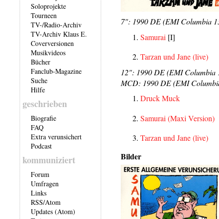
Soloprojekte
Tourneen
7": 1990 DE (EMI Columbia 1
TV-/Radio-Archiv
TV-Archiv Klaus E.
Samurai
[I]
Coverversionen
Musikvideos
Tarzan und Jane (live)
Bücher
Fanclub-Magazine
12": 1990 DE (EMI Columbia 
Suche
MCD: 1990 DE (EMI Columbi
Hilfe
Druck Muck
geschrieben
Samurai (Maxi Version)
Biografie
FAQ
Extra verunsichert
Tarzan und Jane (live)
Podcast
Bilder
kommuniziert
Forum
Umfragen
Links
RSS
/
Atom
Updates (Atom)