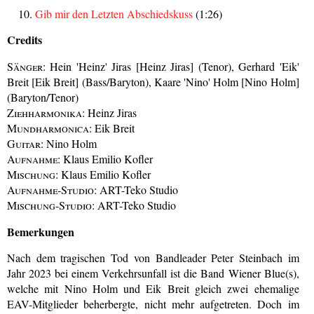
Gib mir den Letzten Abschiedskuss
(1:26)
Credits
Sänger:
Hein 'Heinz' Jiras [Heinz Jiras] (Tenor), Gerhard 'Eik'
Breit [Eik Breit] (Bass/Baryton), Kaare 'Nino' Holm [Nino Holm]
(Baryton/Tenor)
Ziehharmonika:
Heinz Jiras
Mundharmonica:
Eik Breit
Guitar:
Nino Holm
Aufnahme:
Klaus Emilio Kofler
Mischung:
Klaus Emilio Kofler
Aufnahme-Studio:
ART-Teko Studio
Mischung-Studio:
ART-Teko Studio
Bemerkungen
Nach dem tragischen Tod von Bandleader Peter Steinbach im
Jahr 2023 bei einem Verkehrsunfall ist die Band Wiener Blue(s),
welche mit Nino Holm und Eik Breit gleich zwei ehemalige
EAV-Mitglieder beherbergte, nicht mehr aufgetreten. Doch im