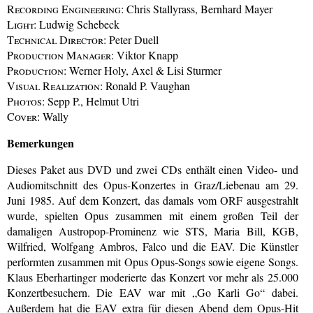
Recording Engineering:
Chris Stallyrass, Bernhard Mayer
Light:
Ludwig Schebeck
Technical Director:
Peter Duell
Production Manager:
Viktor Knapp
Production:
Werner Holy, Axel & Lisi Sturmer
Visual Realization:
Ronald P. Vaughan
Photos:
Sepp P., Helmut Utri
Cover:
Wally
Bemerkungen
Dieses Paket aus DVD und zwei CDs enthält einen Video- und
Audiomitschnitt des Opus-Konzertes in Graz/Liebenau am 29.
Juni 1985. Auf dem Konzert, das damals vom ORF ausgestrahlt
wurde, spielten Opus zusammen mit einem großen Teil der
damaligen Austropop-Prominenz wie STS, Maria Bill, KGB,
Wilfried, Wolfgang Ambros, Falco und die EAV. Die Künstler
performten zusammen mit Opus Opus-Songs sowie eigene Songs.
Klaus Eberhartinger moderierte das Konzert vor mehr als 25.000
Konzertbesuchern. Die EAV war mit „Go Karli Go“ dabei.
Außerdem hat die EAV extra für diesen Abend dem Opus-Hit