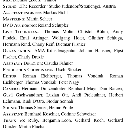
Studio:
„The Recorder“ Studio Judendorf/Straßengel, Austria
Assistant engineer:
Markus Eichl
Mastering:
Martin Scheer
DVD Authoring:
Roland Schupfer
Live Technicians:
Thomas Molin, Christof Böhm, Andy
Plodek, Emil Artinger, Wolfgang Hofer, Günther Schluga,
Hermann Rind, Charly Reif, Dietmar Plisnier
Organisation:
AMA-Künstleragentur, Johann Hausner, Pipsi
Fischer, Charly Drexle
Assistant Director:
Claudia Fahnler
Production Coordinator:
Uschi Stocker
Editor:
Roman Eichberger, Thomas Vondrak, Roman
Eichberger, Thomas Vondrak, Peter Nagy
Camera:
Hermann Dunzendorfer, Reinhard Mayr, Dan Barcea,
Gustl Gschwandtner, Luzian Ott, Andi Preleuthner, Herbert
Lehmann, Rudi D'Oro, Flodur Sennah
Sound:
Thomas Sterner, Heimo Pohle
Assistant:
Bernhard Koschier, Corinne Schweizer
Thanx to:
Ruby, Benjamin-Leon, Gerhard Koch, Gerhard
Draxler, Martin Plucha