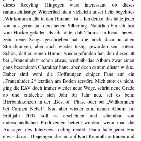
dieses Recyling. Hingegen wäre interessant, ob dieses
rammsteinlastige Wienerlied nicht vielleicht unser heiß begehrtes
„Wir kommen alle in den Himmel“ ist... Ich denke, das hätte jeder
von uns gerne auf dem neuen Silberling. Natürlich bin ich fast
vom Hocker gefallen als ich hörte, daß Thomas in Kenia bereits
zehn neue Songs geschrieben hat, die noch dazu in allen
Stilrichtungen, aber auch wieder lustig geworden sein sollen.
Schön, daß er seinen Humor wiedergefunden hat, den dieser litt
bei „Frauenluder“ schon etwas, weshalb das Album zwar einen
ganz besonderen Charakter hatte, aber doch extrem düster wirkte.
Daher sind wohl die Hoffnungen einiger Fans auf ein
„Frauenluder 2“ letztlich am Boden zerstört. Mich stört es nicht,
ging die EAV doch immer wieder neue Wege, schritt neue Grade
ab und entdeckte sich Jahr für Jahr neu, sei es beim
Bierbankkonzert in der „Best of“ Phase oder bei „Willkommen
bei Carmen Nebel“. Nun aber wieder zum neuen Album: Im
Frühjahr 2007 soll es erscheinen und scheinbar von
unterschiedlichen Produzenten betreut werden, wenn man die
Aussagen des Interviews richtig deutet. Dann hätte jeder Fan
etwas davon. Diejenigen, die nur auf Kurt Keinrath vertrauen und