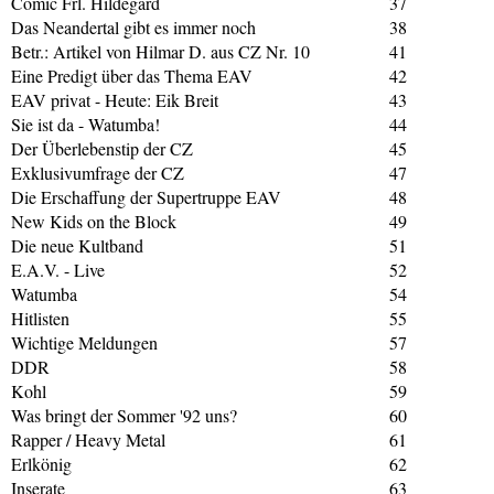
Comic Frl. Hildegard
37
Das Neandertal gibt es immer noch
38
Betr.: Artikel von Hilmar D. aus CZ Nr. 10
41
Eine Predigt über das Thema EAV
42
EAV privat - Heute: Eik Breit
43
Sie ist da - Watumba!
44
Der Überlebenstip der CZ
45
Exklusivumfrage der CZ
47
Die Erschaffung der Supertruppe EAV
48
New Kids on the Block
49
Die neue Kultband
51
E.A.V. - Live
52
Watumba
54
Hitlisten
55
Wichtige Meldungen
57
DDR
58
Kohl
59
Was bringt der Sommer '92 uns?
60
Rapper / Heavy Metal
61
Erlkönig
62
Inserate
63