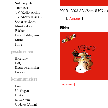
Soloprojekte
Tourneen
MCD: 2008 EU (Sony BMG Ari
TV-/Radio-Archiv
TV-Archiv Klaus E.
Amore
[I]
Coverversionen
Musikvideos
Bilder
Bücher
Fanclub-Magazine
Suche
Hilfe
geschrieben
Biografie
FAQ
Extra verunsichert
Podcast
kommuniziert
[Impressum]
Forum
Umfragen
Links
RSS
/
Atom
Updates (Atom)